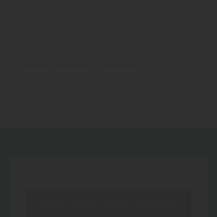
Holz Garten Braunschweig (P)
Boden
Laminat
Inhalt blockiert, bitte Cookies akzeptieren!
Cookies externer Medien akzeptieren