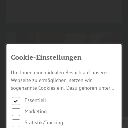
Cookie-Einstellungen
Um Ihnen einen idealen Besuch auf unserer
Webseite zu ermöglichen, setzen wir
sogenannte Cookies ein. Dazu gehören unter
anderem Cookies, die für die Steuerung und
Essentiell
den reibungslosen Betrieb unserer
kommerziellen Unternehmensseite notwendig
Marketing
sind. Zusätzlich verwenden wir Cookies zur
Statistik/Tracking
anonymen Erhebung von Statistiken sowie
Rundum-Service