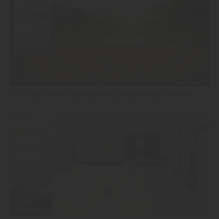
Das "Holz Garten Braunschweig-designStudio" Terrasse