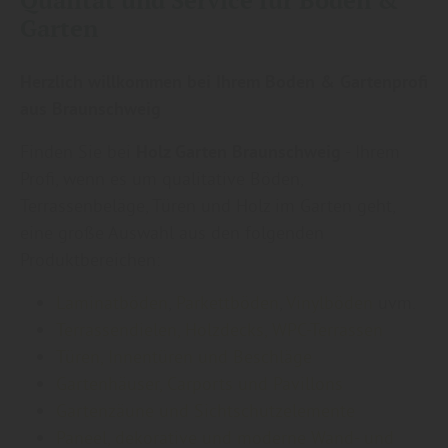
Qualität und Service für Boden &
Garten
Herzlich willkommen bei Ihrem Boden & Gartenprofi
aus Braunschweig
Finden Sie bei
Holz Garten Braunschweig
- Ihrem
Profi, wenn es um qualitative Böden,
Terrassenbeläge, Türen und Holz im Garten geht,
eine große Auswahl aus den folgenden
Produktbereichen:
Laminatböden
,
Parkettböden
,
Vinylböden
uvm.
Terrassendielen, Holzdecks, WPC-Terrassen
Türen, Innentüren und Beschläge
Gartenhäuser, Carports und Pavillons
Gartenzäune und Sichtschutzelemente
Paneel, dekorative und moderne Wand- und