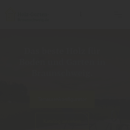
Holz-Garten-Braunschweig/Holz- Welt-Braunschweig, Inh.: Guido Koch
Das beste Holz für
Boden und Garten in
Braunschweig.
Terrassenkonfigurator
Katalog ansehen