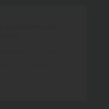
en im Grünen mit
eiraum
tz wächst – besonders dann, wenn
 übergehen. Ein Garten-Office
öffnet neue Möglichkeiten,
rbeiten. Ob für gelegentliches