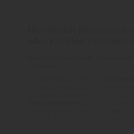
Hier finden Sie das rich
oder Pavillon - Ihr Holz
Individuell für jeden Bedarf - ob
gemütlicher 
oder
Stauraum
Gartenhäuser und Pavillons von
Holz Garten 
multifunktional nutzbar. Ob zum Feiern, gem
Rückzugsort oder wichtiger Stauraum im Wint
Garten Braunschweig
sind aus hochwertigen H
langlebige Qualität. Wählen Sie aus den Sta
planen Sie gemeinsam mit unseren kompetente