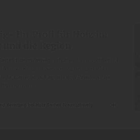
 - Ihr Profi für Holz im
 und die Region
Garten Braunschweig
- erhalten Sie ausschließlich
inklusive Rundum-Service - zu den Bereichen -
hutz, Gartenhaus, Carports und Pavillons - für
d Braunschweig.
nd Beratung bei Holz Garten Braunschweig
 Braunschweig
e zum Aufmaß vor ab. Nach dem Aufmaß erstellen wir ein unverbindliches Angebot.
petenz unsere Ausstellung zum Sehen, Fühlen und Begeistern.
bot und schicken Ihnen eine Auftragsbestätigung. Sie erhalten auf Wunsch das komplette Sorglospaket oder auch nur einzelne Komponenten aus dem Angebot.
tarbeiten“ zu schaffen.
ie den Untergrund kostenlos. Inkl. einer CM-Messung, auf Wunsch.
eitplan entsteht. Somit bleibt auch für andere Gewerke genug Zeit.
en Fundamente entfernen.
rsteinpflege