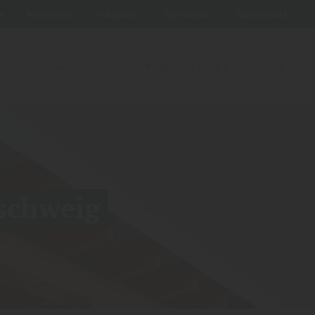
ka
Newsletter
Infoportal
Impressum
Datenschutz
Garten
Fassaden
Wand
Farben
Service
nschweig