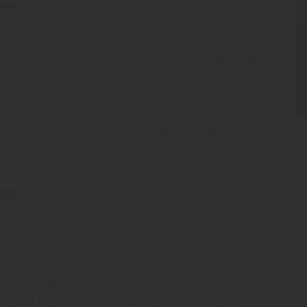
ken?
 Garten. Charakteristisch durch seine gleichmäßig
es sich wunderbar an diesem schattigen Plätzchen
eren Sie Ihre Wände mit modernen
bhohen oder blickdichten Wänden. Oder verwenden
ln Ihren Pavillon in eine prachtvolle
en Lauf mit einem Pavillon von
Holz Garten
age
 eine preisgünstige Alternative gegenüber der
ndesländern genehmigungsfrei. Mit einem Carport
fallenden Ästen bestens geschützt. Die gute
 als in einer Garage und schützt somit auch vor
ch Platz für weitere schützenswerte Dinge wie