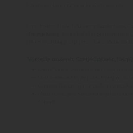
Fahrräder, Rasenmäher oder Gartengeräte.
Entscheiden Sie sich für einen Gartenhaus, C
Braunschweig
, Ihrem Profi für Gartenhäuser,
Raum Wolfsburg, Salzgitter, Peine, Wolfenbütt
Vorteile unserer Gartenhäuser, Carpo
Gartenhäuser, Pavillons und Carports in
Multifunktionelle, ästhetisch anspreche
Carports bieten optimalen Schutz des Au
Meist günstigere Versicherungskondition
Carport