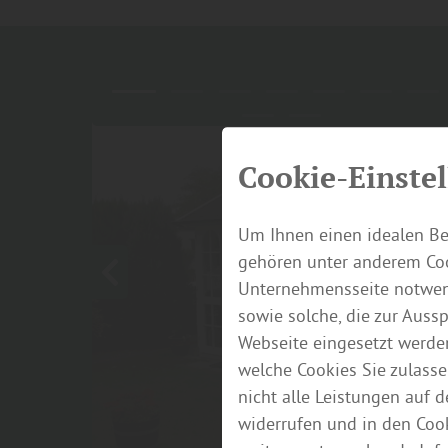
Cookie-Einste
Um Ihnen einen idealen Be
gehören unter anderem Coo
Unternehmensseite notwend
sowie solche, die zur Auss
Webseite eingesetzt werde
welche Cookies Sie zulasse
nicht alle Leistungen auf 
widerrufen und in den Coo