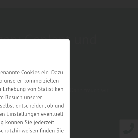
zen: Geplant und
 Garten
genannte Cookies ein. Dazu
eb unserer kommerziellen
 Erhebung von Statistiken
Garten Braunschweig nutzen? Dann freuen wir
em Besuch unserer
selbst entscheiden, ob und
en Einstellungen eventuell
ng können Sie jederzeit
schutzhinweisen
finden Sie