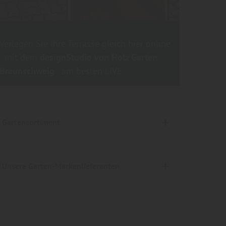
Verlegen Sie Ihre Terrasse gleich hier online
- mit dem
designStudio von Holz Garten
Braunschweig
- am besten LIVE
Gartensortiment
Holz Garten Braunschweig - Terrasse, Zaun & Garten, Terrassen- & Terrassendielen, Zaun & Sichtschutz, Gartenhäuser, Carports, Pavillons & Kinderspielgeräte - für Braunschweig, Wolfenbüttel, Wolfsburg, Salzgitter und Peine.
Unsere Garten-Markenlieferanten