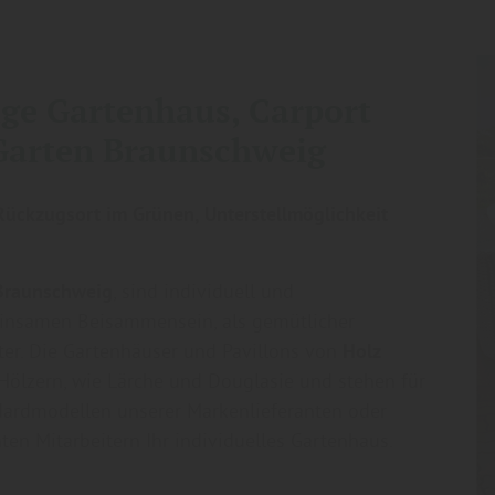
tige Gartenhaus, Carport
 Garten Braunschweig
Rückzugsort im Grünen,
Unterstellmöglichkeit
Braunschweig
, sind individuell und
einsamen Beisammensein, als gemütlicher
er. Die Gartenhäuser und Pavillons von
Holz
ölzern, wie Lärche und Douglasie und stehen für
ndardmodellen unserer Markenlieferanten oder
n Mitarbeitern Ihr individuelles Gartenhaus.