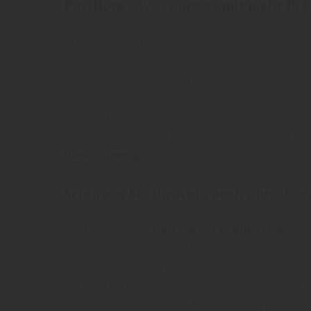
Pavillons - Wie wäre es mit mehr Ec
Auch ein Pavillon ist ein echter Blickfang im
vieleckige und meist offene Bauweise, lässt 
entspannen und Natur pur genießen. Kombini
Glaselementen. Wählen Sie aus offenen, hal
Sie als Wandelemente Rankgitter und verwande
Blumenoase. Lassen Sie Ihrer Kreativität frei
Braunschweig
.
Schützen Sie Ihr Auto auch ohne Gar
Ein Carport von
Holz Garten Braunschweig
ist
Garage und ist, je nach Größe, in einigen Bu
ist Ihr Auto vor Schnee, Hagel, Eis und herab
Luftzirkulation trocknet Ihr Auto schneller ab
Korrosion. Nicht zuletzt bietet ein Carport au