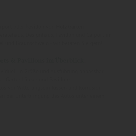
arport oder Pavillon von
Holz Garten
 Gerätehaus, Designhaus, Pavillon und Carport im
el und Braunschweig - wir beraten Sie gern!
rts & Pavillons im Überblick:
dividuell in Größe und Ausführung anpassbar
nde Gartenhäuser und Pavillons
tos vor Witterungseinflüssen und Korrosion
en bei Unterbringung des Autos unter einem