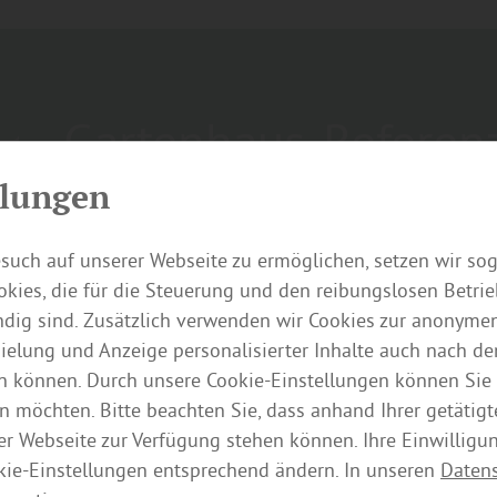
Gartenhaus-Referen
umgesetzt von Holz
llungen
Braunschweig
such auf unserer Webseite zu ermöglichen, setzen wir so
kies, die für die Steuerung und den reibungslosen Betri
ig sind. Zusätzlich verwenden wir Cookies zur anonymen
Sie möchten auch den Komplettservice von Holz 
pielung und Anzeige personalisierter Inhalte auch nach d
uns wenn Sie jetzt Kontakt zu uns aufnehmen.
n können. Durch unsere Cookie-Einstellungen können Sie 
n möchten. Bitte beachten Sie, dass anhand Ihrer getätigt
der Webseite zur Verfügung stehen können. Ihre Einwilligu
Jetzt kontaktieren
kie-Einstellungen entsprechend ändern. In unseren
Daten