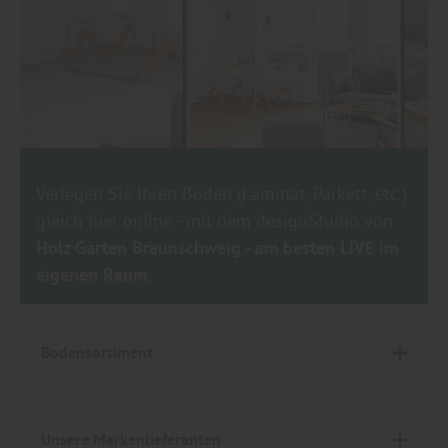
Verlegen Sie Ihren Boden (Laminat, Parkett, etc.)
gleich hier online - mit dem designStudio von
Holz Garten Braunschweig - am besten LIVE im
eigenen Raum
.
Bodensortiment
Holz Garten Braunschweig - Laminat, Parkett, Kork, Vinyl, Linoleum, Holzdielen, Echtholzboden, Massivholzboden, Parkettboden & Korkparkett - für Braunschweig, Wolfenbüttel, Wolfsburg, Salzgitter und Peine.
Kork- & Linoleumboden
Unsere Markenlieferanten