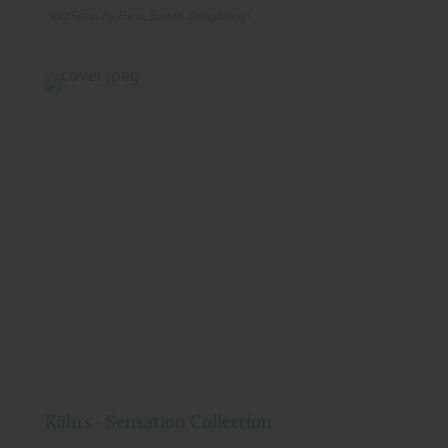
holzSpezi by Haro
Boden
DesignVinyl
Kährs - Sensation Collection