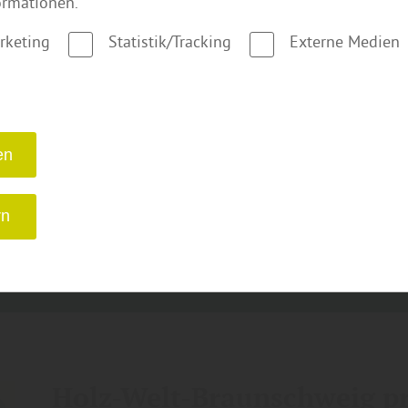
ormationen.
rketing
Statistik/Tracking
Externe Medien
Wand- & Deckengestaltung
Wand- & Deckenverkleidung aus
Holz
Echtholz- und Dekorpaneele
en
Profilbretter
Systempaneele
rn
Holz-Welt-Braunschweig pr