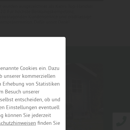
r wurden ausgezeichnet als Kährs Top-Händler
20. Für höchste Beratungskompetenz,
rausragenden Kundenservice und erstklassige
renpräsentation. Dafür unser Dank!
genannte Cookies ein. Dazu
eb unserer kommerziellen
 Erhebung von Statistiken
em Besuch unserer
selbst entscheiden, ob und
en Einstellungen eventuell
ng können Sie jederzeit
schutzhinweisen
finden Sie