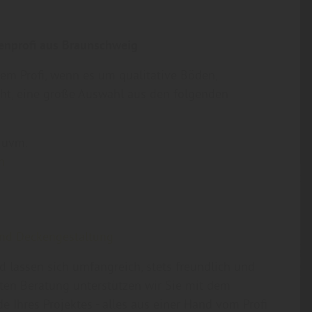
enprofi aus Braunschweig
rem Profi, wenn es um qualitative Böden,
eht, eine große Auswahl aus den folgenden
n
uvm.
n
und Deckengestaltung
 lassen sich umfangreich, stets freundlich und
en Beratung unterstützen wir Sie mit dem
 Ihres Projektes - alles aus einer Hand vom Profi