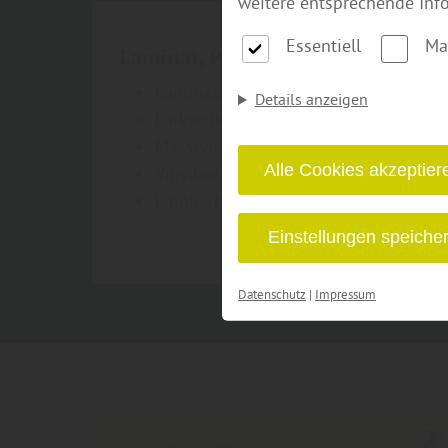
weitere entsprechende Inf
Essentiell
Ma
Laminat, Parkett & Boden
Laminatboden
Details anzeigen
Parkettboden
Massivholzdielen
Alle Cookies akzeptier
Vinylboden
Linoleum- & Korkboden
Einstellungen speiche
Datenschutz
|
Impressum