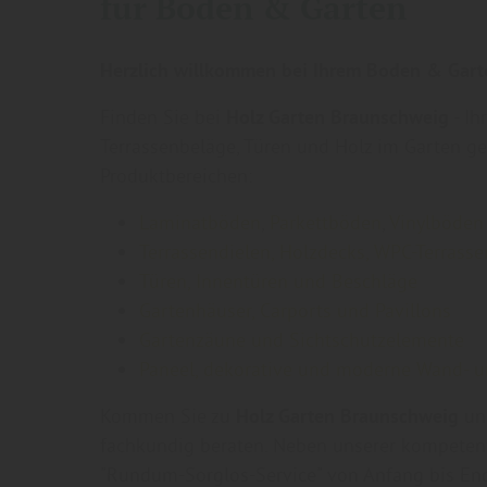
für Boden & Garten
Herzlich willkommen bei Ihrem Boden & Gart
Finden Sie bei
Holz Garten Braunschweig
- Ih
Terrassenbeläge, Türen und Holz im Garten g
Produktbereichen:
Laminatböden
,
Parkettböden
,
Vinylböde
Terrassendielen, Holzdecks, WPC-Terrasse
Türen, Innentüren und Beschläge
Gartenhäuser, Carports und Pavillons
Gartenzäune und Sichtschutzelemente
Paneel, dekorative und moderne Wand- 
Kommen Sie zu
Holz Garten Braunschweig
und
fachkundig beraten. Neben unserer kompetent
"Rundum-Sorglos-Service" von Anfang bis Ende