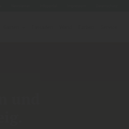
ka
Newsletter
Infoportal
Impressum
Datenschutz
Garten
Fassaden
Wand
Farben
Service
en und
ig.