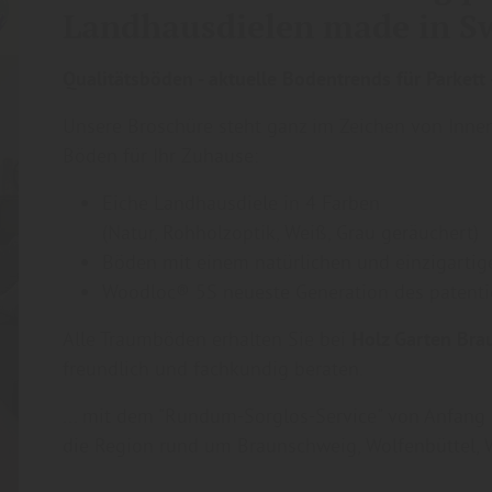
Landhausdielen made in S
Qualitätsböden - aktuelle Bodentrends für Parkett
Unsere Broschüre steht ganz im Zeichen von Inne
Böden für Ihr Zuhause:
Eiche Landhausdiele in 4 Farben
(Natur, Rohholzoptik, Weiß, Grau geräuchert)
Böden mit einem natürlichen und einzigartig
Woodloc® 5S neueste Generation des patenti
Alle Traumböden erhalten Sie bei
Holz Garten Br
freundlich und fachkundig beraten.
... mit dem "Rundum-Sorglos-Service" von Anfang b
die Region rund um Braunschweig, Wolfenbüttel, W