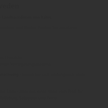
weden
 - Landhausdielen von Kährs
nausbau und Boden. Finden Sie attraktive
en Charakter
erten Verriegelungssystems
aunschweig
- lassen Sie sich umfangreich, stets
is Ende - alles aus einer Hand vom Profi für
olfsburg, Salzgitter und Peine.