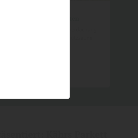
Terrasse, Zaun & Garten
Terrassendielen & -Überdachung
Vorgarten- & Sichtschutzzäune
Gartenhäuser
Carports, Pavillions
äsentiert: Kährs Parkett