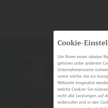
für die Region rund um Braunschweig, Wolfenb
Kommen Sie vorbei - wir freuen uns auf Sie!
Cookie-Einste
Um Ihnen einen idealen Be
gehören unter anderem Coo
Unternehmensseite notwend
sowie solche, die zur Auss
Webseite eingesetzt werde
welche Cookies Sie zulasse
nicht alle Leistungen auf 
widerrufen und in den Coo