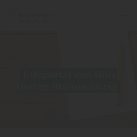
Holz-Garten-Braunschweig/Holz- Welt-Braunschweig, Inh.: Guido Koch
Infoportal von Holz
Garten Braunschweig