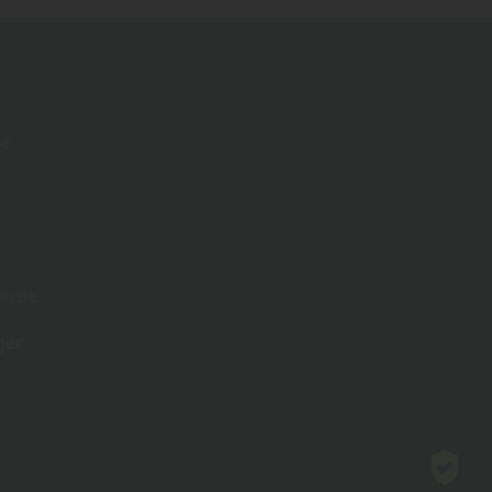
de
ig.de
ger