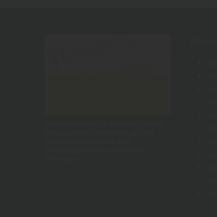
Wissen
ga
za
br
10 € Gutschein sichern
te
te
Melden Sie sich für den Holz Garten
br
Braunschweig Newsletter an und
sichern Sie sich einen 10€
tu
Einkaufsgutschein. Gleich hier
pa
anmelden...
pa
br
ho