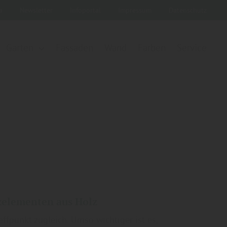
ka
Newsletter
Infoportal
Impressum
Datenschutz
Garten
Fassaden
Wand
Farben
Service
zelementen aus Holz
ffpunkt zugleich. Umso wichtiger ist es,