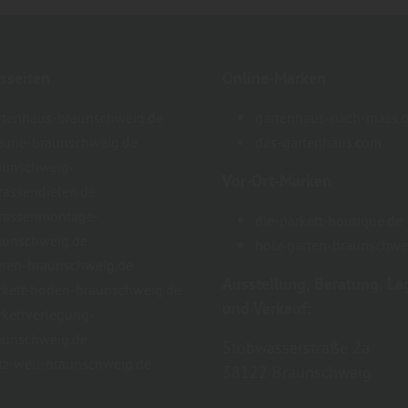
sseiten
Online-Marken
rtenhaus-braunschweig.de
gartenhaus-nach-mass.
eune-braunschweig.de
das-gartenhaus.com
aunschweig-
Vor-Ort-Marken
rrassendielen.de
rrassenmontage-
die-parkett-boutique.de
aunschweig.de
holz-garten-braunschwe
eren-braunschweig.de
Ausstellung, Beratung, La
rkett-boden-braunschweig.de
und Verkauf:
rkettverlegung-
aunschweig.de
Stobwasserstraße 2a
lz-welt-braunschweig.de
38122 Braunschweig