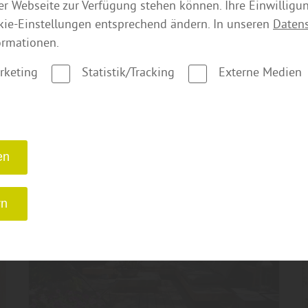
der Webseite zur Verfügung stehen können. Ihre Einwilligu
10 häufige Fragen zu Carports
kie-Einstellungen entsprechend ändern. In unseren
Daten
– wir geben die Antworten
ormationen.
rketing
Statistik/Tracking
Externe Medien
mehr zu Carports
en
rn