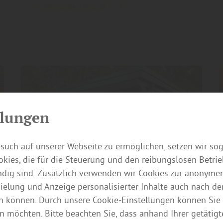
mehr zu Garten und ...
llungen
such auf unserer Webseite zu ermöglichen, setzen wir so
kies, die für die Steuerung und den reibungslosen Betri
ig sind. Zusätzlich verwenden wir Cookies zur anonymen
pielung und Anzeige personalisierter Inhalte auch nach d
n können. Durch unsere Cookie-Einstellungen können Sie 
n möchten. Bitte beachten Sie, dass anhand Ihrer getätigt
Garten