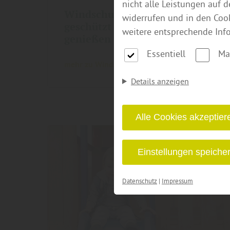
nicht alle Leistungen auf 
Windschutz für die Terrasse –
widerrufen und in den Coo
geschützt sitzen, länger
weitere entsprechende Inf
genießen
Essentiell
Ma
mehr zu Windschutz
Details anzeigen
Alle Cookies akzeptier
Einstellungen speiche
Datenschutz
|
Impressum