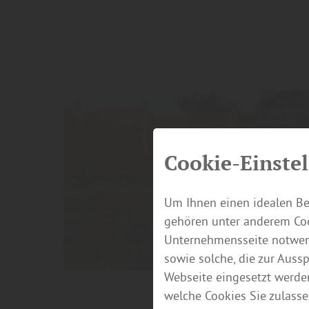
mehr zu keramischen ...
Cookie-Einste
Um Ihnen einen idealen Be
gehören unter anderem Coo
Unternehmensseite notwend
sowie solche, die zur Auss
Webseite eingesetzt werde
welche Cookies Sie zulasse
Garten