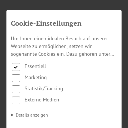
Kontaktformular
Cookie-Einstellungen
Um Ihnen einen idealen Besuch auf unserer
Webseite zu ermöglichen, setzen wir
sogenannte Cookies ein. Dazu gehören unter
anderem Cookies, die für die Steuerung und
Essentiell
Wir freuen uns auf Ihre
den reibungslosen Betrieb unserer
Nachricht
kommerziellen Unternehmensseite notwendig
Marketing
sind. Zusätzlich verwenden wir Cookies zur
Statistik/Tracking
anonymen Erhebung von Statistiken sowie
* Pflichtfelder
Externe Medien
solche, die zur Ausspielung und Anzeige
personalisierter Inhalte auch nach dem Besuch
Details anzeigen
unserer Webseite eingesetzt werden können.
Durch unsere Cookie-Einstellungen können Sie