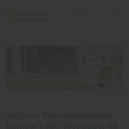
Holz-Garten-Braunschweig/Holz- Welt-Braunschweig, Inh.: Guido Koch
Aktion: Terrassendielen
kaufen UND Terrassen-Öl