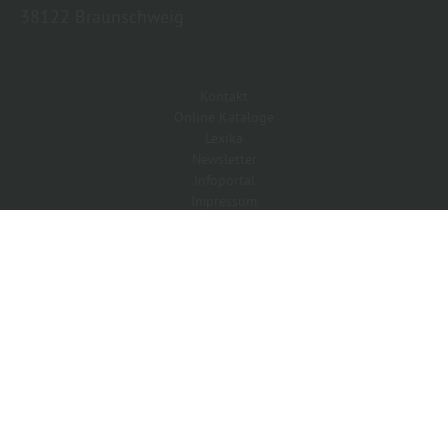
38122 Braunschweig
Kontakt
Online Kataloge
Lexika
Newsletter
Infoportal
Impressum
Datenschutz
Copyright by Holz-Garten-Braunschweig/Holz- Welt-Braunschweig,
Inh.: Guido Koch - 2026
In Kooperation mit dem