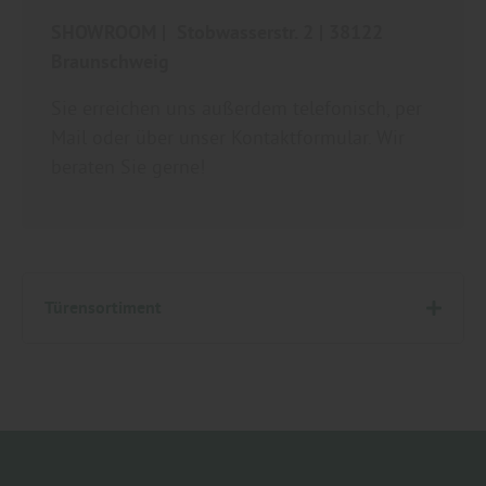
SHOWROOM | Stobwasserstr. 2 | 38122
Braunschweig
Sie erreichen uns außerdem telefonisch, per
Mail oder über unser Kontaktformular. Wir
beraten Sie gerne!
Türensortiment
Holz Garten Braunschweig - Türen, Zimmertüren, Innentüren, Holztüren, CPL-Türen, Weiße Türen, Glastüren, Schiebetüren und Raumteiler - für Wolfenbüttel, Wolfsburg, Salzgitter, Braunschweig und Peine.