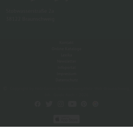
Stobwasserstraße 2a
38122 Braunschweig
Kontakt
Online Kataloge
Lexika
Newsletter
Infoportal
Impressum
Datenschutz
Copyright by Holz-Garten-Braunschweig/Holz- Welt-Braunschweig,
Inh.: Guido Koch - 2026