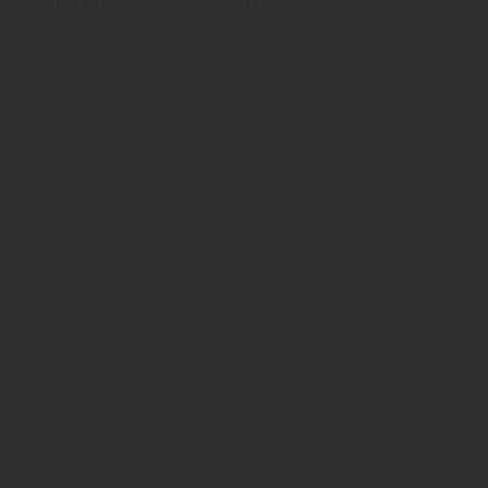
Osmo Produktwelt Aussen
Außenräume gestalten - Fassade, Terrassen,
Sichtblenden
Osmo
Garten
Terrassendielen