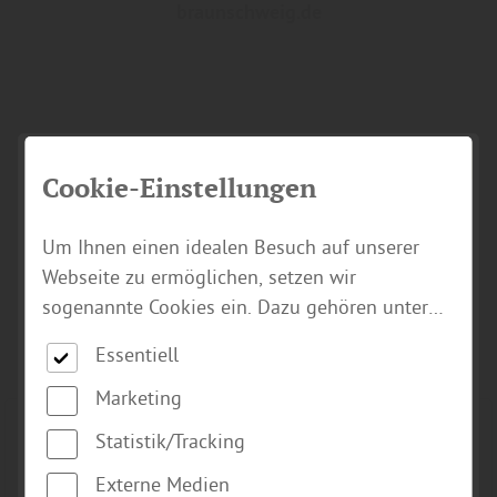
braunschweig.de
Cookie-Einstellungen
Finden Sie passende Produkte unserer
Um Ihnen einen idealen Besuch auf unserer
Marken!
Webseite zu ermöglichen, setzen wir
sogenannte Cookies ein. Dazu gehören unter
... vor Ort in unserem Fachmarkt. Lassen Sie sich
anderem Cookies, die für die Steuerung und
von uns kompetent beraten.
Essentiell
den reibungslosen Betrieb unserer
kommerziellen Unternehmensseite notwendig
Marketing
sind. Zusätzlich verwenden wir Cookies zur
Statistik/Tracking
anonymen Erhebung von Statistiken sowie
Externe Medien
solche, die zur Ausspielung und Anzeige