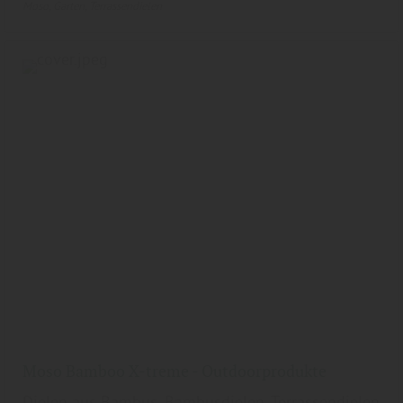
Moso
Garten
Terrassendielen
Moso Bamboo X-treme - Outdoorprodukte
Dielen aus Bambus, Bambusdielen, Terrassendielen