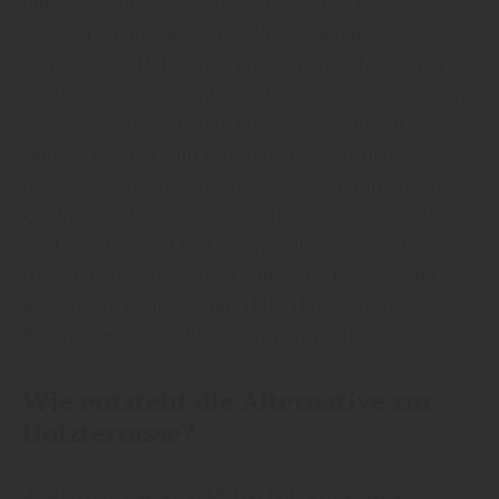
unterschiedliche Eigenschaften mit sich.
Wood
Plastic Composites
– kurz WPC ist ein innovatives
Gemisch aus Holzpulver und Kunststoff, das sich
ähnlich wie Holz montieren lässt, nach der Montage
jedoch weniger arbeitet. WPC sieht nicht nur aus wie
Holz, er besteht zum Großteil auch aus dem
nachwachsenden Rohstoff – nur eben mit vielen
Qualitätsvorteilen mehr. Splitter und Moosbefall
sind zum Beispiel fast ausgeschlossen“, Bei BPC-
Dielen (Bamboo-Plastic-Composite)
ist einer der
Basisstoffe Bambus statt Holz. Holz Garten
Braunschweig aus Braunschweig weiter.
Wie entsteht die Alternative zur
Holzterrasse?
„Man nehme ca. zwei Drittel fein gemahlene