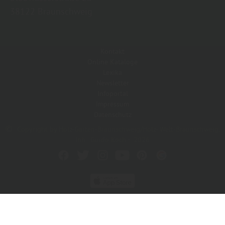
38122 Braunschweig
Kontakt
Online Kataloge
Lexika
Newsletter
Infoportal
Impressum
Datenschutz
Copyright by Holz-Garten-Braunschweig/Holz- Welt-Braunschweig,
Inh.: Guido Koch - 2026
In Kooperation mit dem