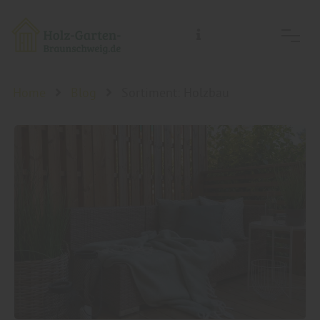
Holz-Garten-Braunschweig/Holz- Welt-Braunschweig, Inh.: Guido Koch
Home
Blog
Sortiment: Holzbau