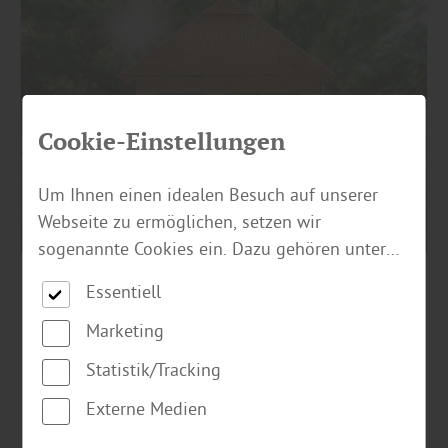
Cookie-Einstellungen
Um Ihnen einen idealen Besuch auf unserer
Webseite zu ermöglichen, setzen wir
sogenannte Cookies ein. Dazu gehören unter
anderem Cookies, die für die Steuerung und
Essentiell
Holz
|
Holzbau
den reibungslosen Betrieb unserer
kommerziellen Unternehmensseite notwendig
Marketing
Mit Holz renovieren - ein altbewährter
Trend neu belebt
sind. Zusätzlich verwenden wir Cookies zur
Statistik/Tracking
anonymen Erhebung von Statistiken sowie
Externe Medien
solche, die zur Ausspielung und Anzeige
Mehr zu Holz
personalisierter Inhalte auch nach dem Besuch