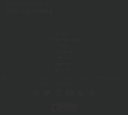
Stobwasserstraße 2a
38122 Braunschweig
Kontakt
Online Kataloge
Lexika
Newsletter
Infoportal
Impressum
Datenschutz
Copyright by Holz-Garten-Braunschweig/Holz- Welt-Braunschweig,
Inh.: Guido Koch - 2026
In Kooperation mit dem