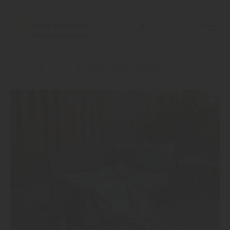
Holz-Garten-Braunschweig/Holz- Welt-Braunschweig, Inh.: Guido Koch
Home
Blog
Sortiment: Farben